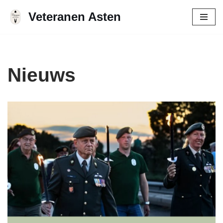
Veteranen Asten
Ga
naar
de
inhoud
Nieuws