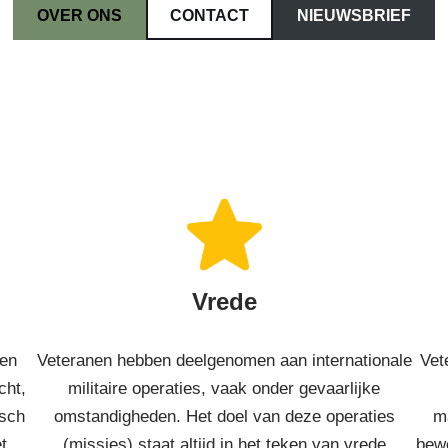
OVER ONS
CONTACT
NIEUWSBRIEF
Vrede
zen
Veteranen hebben deelgenomen aan internationale
Vet
cht,
militaire operaties, vaak onder gevaarlijke
isch
omstandigheden. Het doel van deze operaties
ma
t
(missies) staat altijd in het teken van vrede
bewe