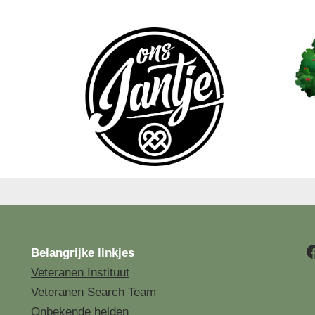
Belangrijke linkjes
Veteranen Instituut
Veteranen Search Team
Onbekende helden