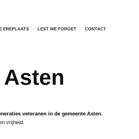
E EREPLAATS
LEST WE FORGET
CONTACT
g Asten
eneraties veteranen in de gemeente Asten.
n vrijheid.