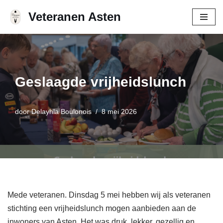
Veteranen Asten
Ga
naar
de
inhoud
Geslaagde vrijheidslunch
door
Delayhla Boulonois
8 mei 2026
Mede veteranen. Dinsdag 5 mei hebben wij als veteranen
stichting een vrijheidslunch mogen aanbieden aan de
inwoners van Asten. Het was druk, lekker, gezellig en