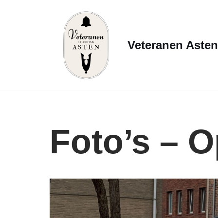
Ga
naar
Veteranen Asten
de
inhoud
Foto’s – 