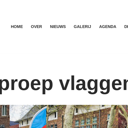
HOME
OVER
NIEUWS
GALERIJ
AGENDA
D
Oproep vlagge