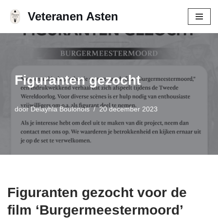
Veteranen Asten
Ga
naar
de
inhoud
Figuranten gezocht
door
Delayhla Boulonois
20 december 2023
Figuranten gezocht voor de
film ‘Burgermeestermoord’