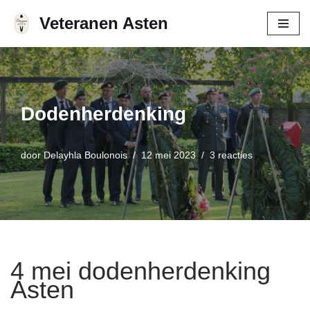
Veteranen Asten
Ga
naar
de
inhoud
Dodenherdenking
door
Delayhla Boulonois
12 mei 2023
3 reacties
4 mei dodenherdenking
Asten